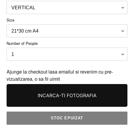
Size
Number of People
Ajunge la checkout lasa emailul si revenim cu pre-
vizualizarea, o sa fii uimit
INCARCA-TI FOTOGRAFIA
STOC EPUIZAT
Se