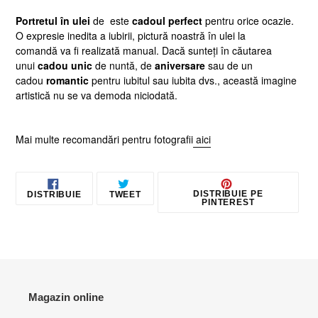
adaugă
Portretul în ulei
de este
cadoul perfect
pentru orice ocazie.
produsul
O expresie inedita a iubirii, pictură noastră în ulei la
în
comandă
va fi realizată manual. Dacă sunteți în căutarea
coș
unui
cadou unic
de nuntă, de
aniversare
sau de un
cadou
romantic
pentru iubitul sau iubita dvs., această imagine
artistică nu se va demoda niciodată.
Mai multe recomandări pentru fotografii
aici
DISTRIBUIE
TRIMITE
PIN
DISTRIBUIE PE
DISTRIBUIE
TWEET
PE
TWEET
PE
PINTEREST
FACEBOOK
PE
PINT
TWITTER
Magazin online