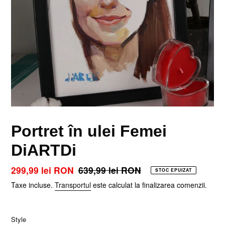
Portret în ulei Femei
DiARTDi
Preț
299,99 lei RON
Preț
639,99 lei RON
STOC EPUIZAT
la
obișnuit
Taxe incluse.
Transportul
este calculat la finalizarea comenzii.
ofertă
Style