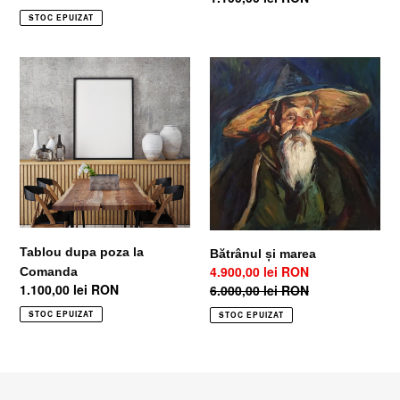
ofertă
obișnuit
obișnuit
STOC EPUIZAT
Tablou
Bătrânul
dupa
și
poza
marea
la
Comanda
Tablou dupa poza la
Bătrânul și marea
Preț
4.900,00 lei RON
Comanda
Preț
1.100,00 lei RON
la
Preț
6.000,00 lei RON
obișnuit
ofertă
obișnuit
STOC EPUIZAT
STOC EPUIZAT