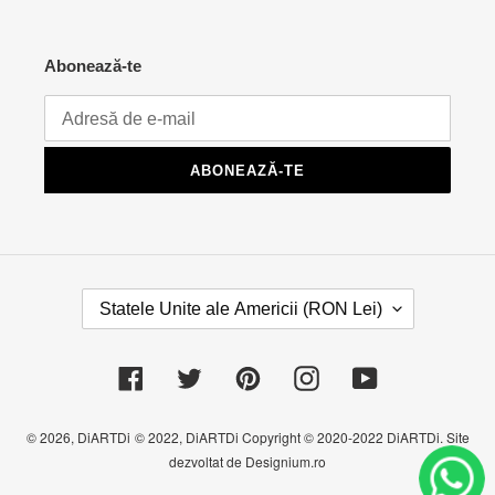
Abonează-te
ABONEAZĂ-TE
Ț
Statele Unite ale Americii (RON Lei)
A
R
Ă
Facebook
Twitter
Pinterest
Instagram
YouTube
/
R
E
© 2026,
DiARTDi
© 2022, DiARTDi Copyright © 2020-2022 DiARTDi. Site
G
dezvoltat de Designium.ro
I