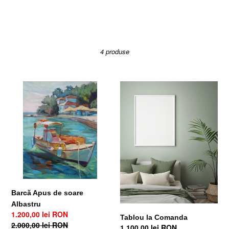
ț
i
e
4 produse
:
Barcă
Tablou
Apus
la
de
Comanda
soare
Albastru
Barcă Apus de soare
Albastru
Preț
1.200,00 lei RON
Tablou la Comanda
la
Preț
2.000,00 lei RON
Preț
1.100,00 lei RON