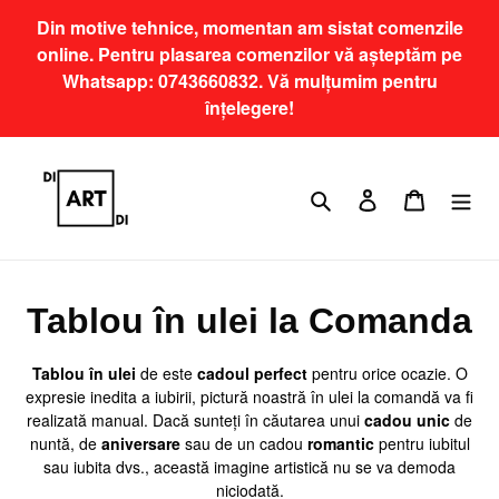
Sari
Din motive tehnice, momentan am sistat comenzile
la
online. Pentru plasarea comenzilor vă așteptăm pe
conținut
Whatsapp: 0743660832. Vă mulțumim pentru
înțelegere!
Caută
Conectează-te
Coș
C
Tablou în ulei la Comanda
o
Tablou în ulei
de este
cadoul perfect
pentru orice ocazie. O
l
expresie inedita a iubirii, pictură noastră în ulei la comandă
va fi
realizată manual. Dacă sunteți în căutarea unui
cadou unic
de
e
nuntă, de
aniversare
sau de un cadou
romantic
pentru iubitul
sau iubita dvs., această imagine artistică nu se va demoda
c
niciodată.