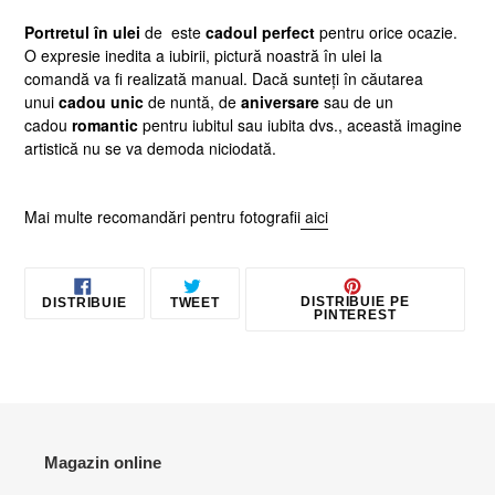
adaugă
Portretul în ulei
de este
cadoul perfect
pentru orice ocazie.
produsul
O expresie inedita a iubirii, pictură noastră în ulei la
în
comandă
va fi realizată manual. Dacă sunteți în căutarea
coș
unui
cadou unic
de nuntă, de
aniversare
sau de un
cadou
romantic
pentru iubitul sau iubita dvs., această imagine
artistică nu se va demoda niciodată.
Mai multe recomandări pentru fotografii
aici
DISTRIBUIE
TRIMITE
PIN
DISTRIBUIE PE
DISTRIBUIE
TWEET
PE
TWEET
PE
PINTEREST
FACEBOOK
PE
PINT
TWITTER
Magazin online