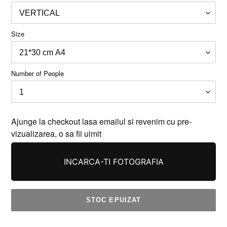
Size
Number of People
Ajunge la checkout lasa emailul si revenim cu pre-
vizualizarea, o sa fii uimit
INCARCA-TI FOTOGRAFIA
STOC EPUIZAT
Se