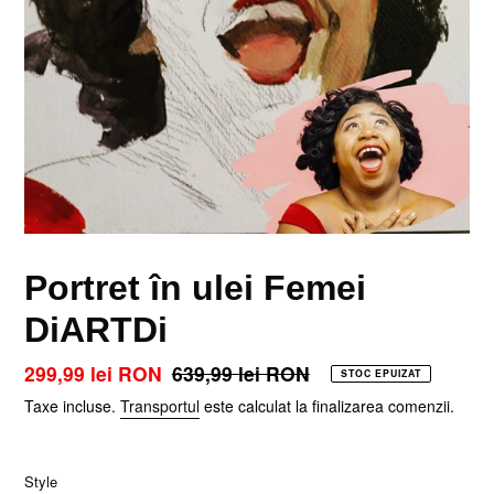
Portret în ulei Femei
DiARTDi
Preț
299,99 lei RON
Preț
639,99 lei RON
STOC EPUIZAT
la
obișnuit
Taxe incluse.
Transportul
este calculat la finalizarea comenzii.
ofertă
Style