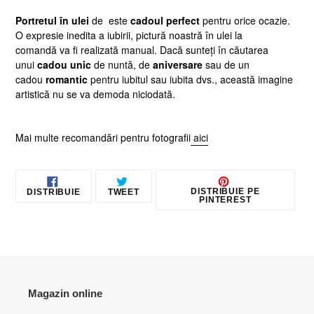
adaugă
Portretul în ulei
de este
cadoul perfect
pentru orice ocazie.
produsul
O expresie inedita a iubirii, pictură noastră în ulei la
în
comandă
va fi realizată manual. Dacă sunteți în căutarea
coș
unui
cadou unic
de nuntă, de
aniversare
sau de un
cadou
romantic
pentru iubitul sau iubita dvs., această imagine
artistică nu se va demoda niciodată.
Mai multe recomandări pentru fotografii
aici
DISTRIBUIE
TRIMITE
PIN
DISTRIBUIE PE
DISTRIBUIE
TWEET
PE
TWEET
PE
PINTEREST
FACEBOOK
PE
PINT
TWITTER
Magazin online