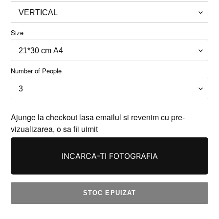
Size
Number of People
Ajunge la checkout lasa emailul si revenim cu pre-
vizualizarea, o sa fii uimit
INCARCA-TI FOTOGRAFIA
STOC EPUIZAT
Se