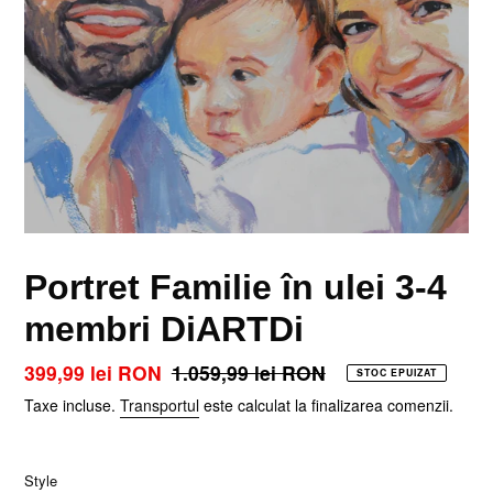
Portret Familie în ulei 3-4
membri DiARTDi
Preț
399,99 lei RON
Preț
1.059,99 lei RON
STOC EPUIZAT
la
obișnuit
Taxe incluse.
Transportul
este calculat la finalizarea comenzii.
ofertă
Style