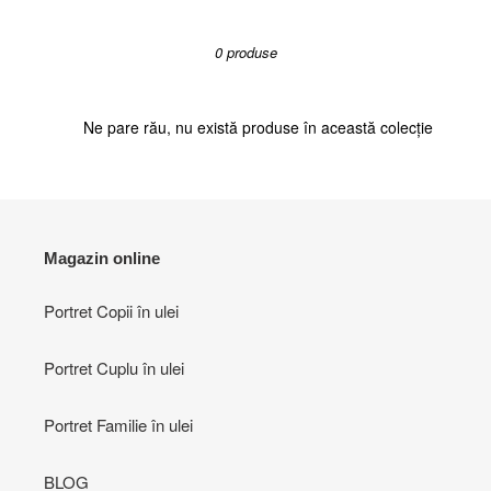
ț
0 produse
i
e
Ne pare rău, nu există produse în această colecție
:
Magazin online
Portret Copii în ulei
Portret Cuplu în ulei
Portret Familie în ulei
BLOG